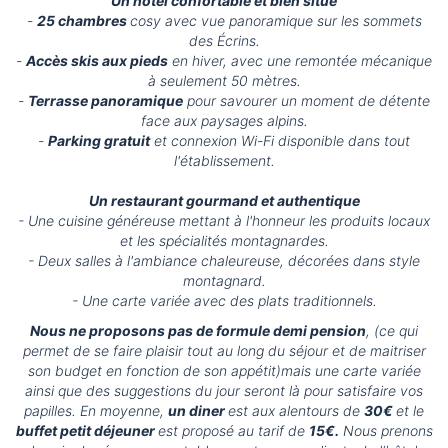
Un hôtel confortable et bien situé
-
25 chambres
cosy avec vue panoramique sur les sommets
des Écrins.
-
Accès skis aux pieds
en hiver, avec une remontée mécanique
à seulement 50 mètres.
-
Terrasse panoramique
pour savourer un moment de détente
face aux paysages alpins.
-
Parking gratuit
et connexion Wi-Fi disponible dans tout
l'établissement.
Un restaurant gourmand et authentique
- Une cuisine généreuse mettant à l'honneur les produits locaux
et les spécialités montagnardes.
- Deux salles à l'ambiance chaleureuse, décorées dans style
montagnard.
- Une carte variée avec des plats traditionnels.
Nous ne proposons pas de formule demi pension
, (ce qui
permet de se faire plaisir tout au long du séjour et de maitriser
son budget en fonction de son appétit)mais une carte variée
ainsi que des suggestions du jour seront là pour satisfaire vos
papilles. En moyenne,
un diner
est aux alentours de
30€
et le
buffet petit déjeuner
est proposé au tarif de
15€.
Nous prenons