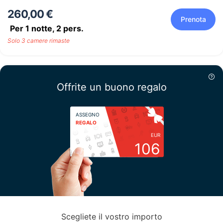
260,00 €
Prenota
Per 1 notte,
2
pers.
Solo 3 camere rimaste
Offrite un buono regalo
ASSEGNO
REGALO
EUR
106
Scegliete il vostro importo