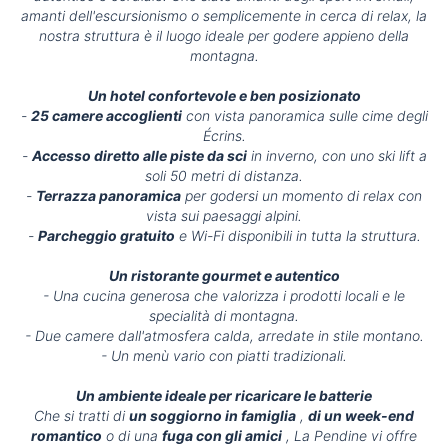
amanti dell'escursionismo o semplicemente in cerca di relax, la
nostra struttura è il luogo ideale per godere appieno della
montagna.
Un hotel confortevole e ben posizionato
-
25 camere accoglienti
con vista panoramica sulle cime degli
Écrins.
-
Accesso diretto alle piste da sci
in inverno, con uno ski lift a
soli 50 metri di distanza.
-
Terrazza panoramica
per godersi un momento di relax con
vista sui paesaggi alpini.
-
Parcheggio gratuito
e Wi-Fi disponibili in tutta la struttura.
Un ristorante gourmet e autentico
- Una cucina generosa che valorizza i prodotti locali e le
specialità di montagna.
- Due camere dall'atmosfera calda, arredate in stile montano.
- Un menù vario con piatti tradizionali.
Un ambiente ideale per ricaricare le batterie
Che si tratti di
un soggiorno in famiglia
,
di un week-end
romantico
o di una
fuga con gli amici
, La Pendine vi offre