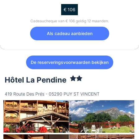
€ 106
Cadeaucheque van € 106 geldig 12 maanden.
Als cadeau aanbieden
De reserveringsvoorwaarden bekijken
Hôtel La Pendine
419 Route Des Prés - 05290 PUY ST VINCENT