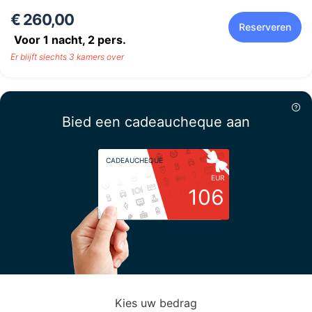
€ 260,00
Reserveren
Voor 1 nacht,
2
pers.
Er blijft slechts 3 kamers over
Bied een cadeaucheque aan
CADEAUCHEQUE
EUR
106
Kies uw bedrag