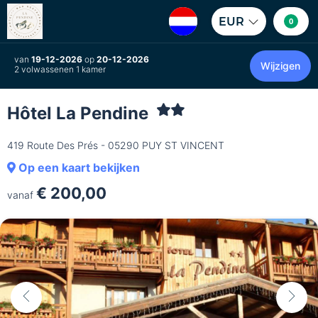
EUR
0
van
19-12-2026
op
20-12-2026
Wijzigen
2 volwassenen 1 kamer
Hôtel La Pendine
419 Route Des Prés - 05290 PUY ST VINCENT
Op een kaart bekijken
€ 200,00
vanaf