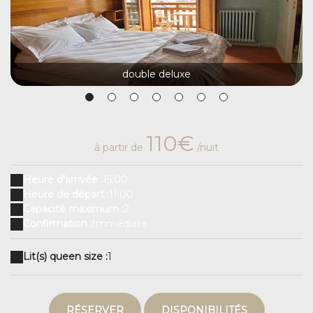
double deluxe
110€
à partir de
/nuit
Heure d'arrivée :
15:00
Heure de départ :
11:00
Capacité maximum :
2
Confirmation :
Immédiate
Lit(s) queen size :
1
RÉSERVER
DISPONIBILITÉS