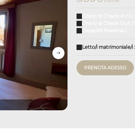
da
/notte
Orario di Check-in :
15:
Orario di Check Out :
1
Capacità Massima:
2
Letto/i matrimoniale/i :
PRENOTA ADESSO
IMG_1438