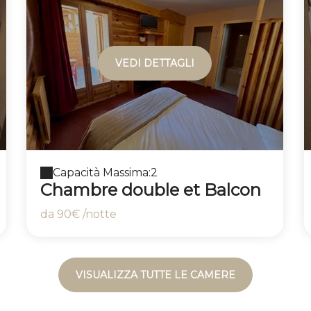
VEDI DETTAGLI
Capacità Massima:2
Chambre double et Balcon
da
90€
/notte
VISUALIZZA TUTTE LE CAMERE