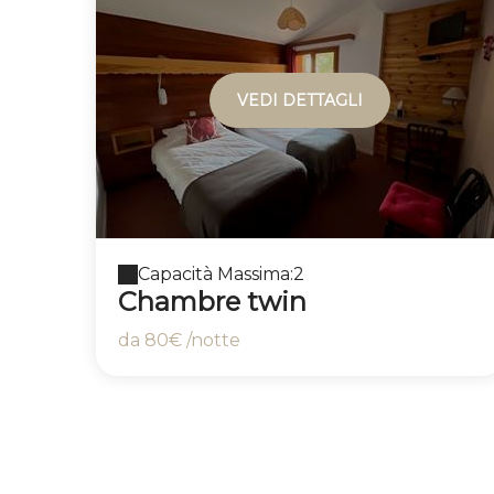
VEDI DETTAGLI
Capacità Massima:2
Chambre twin
da
80€
/notte