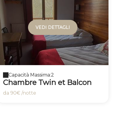
VEDI DETTAGLI
Capacità Massima:2
Chambre Twin et Balcon
da
90€
/notte