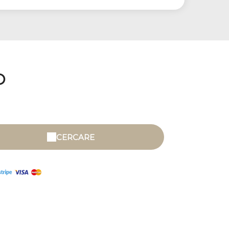
O
CERCARE