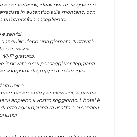
 e confortevoli, ideali per un soggiorno
rredata in autentico stile montano, con
e un'atmosfera accogliente.
 e servizi
 tranquille dopo una giornata di attività.
o con vasca.
 Wi-Fi gratuito.
me innevate o sui paesaggi verdeggianti.
er soggiorni di gruppo o in famiglia.
era unica
 o semplicemente per rilassarvi, le nostre
rvi appieno il vostro soggiorno. L'hotel è
iretto agli impianti di risalita e ai sentieri
nistici.
t e natura si incontrano per un'esperienza