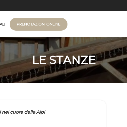
ALI
PRENOTAZIONI ONLINE
e
ue
e (2)
LE STANZE
nel cuore delle Alpi